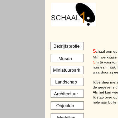
Bedrijfsprofiel
s
chaal een op.
Mijn werkwijze 
O
m te voorkom
huisjes, maak 
waardoor zij ee
Ik verdiep me 
de gegevens ui
Als het kan werk
Ik stap over op
hele jaar buite