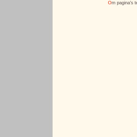
O
m pagina’s t